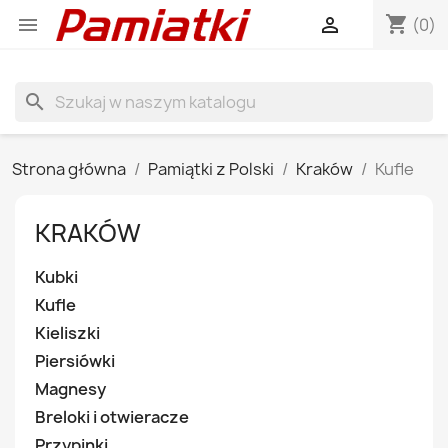
shopping_cart


(0)
search
Strona główna
Pamiątki z Polski
Kraków
Kufle
KRAKÓW
Kubki
Kufle
Kieliszki
Piersiówki
Magnesy
Breloki i otwieracze
Przypinki