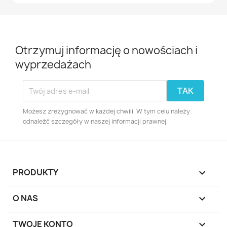
Otrzymuj informację o nowościach i
wyprzedażach
Możesz zrezygnować w każdej chwili. W tym celu należy
odnaleźć szczegóły w naszej informacji prawnej.
PRODUKTY

O NAS

TWOJE KONTO
